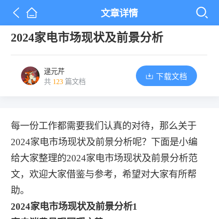
文章详情
2024家电市场现状及前景分析
逯元芹
下载文档
共
123
篇文档
每一份工作都需要我们认真的对待，那么关于
2024家电市场现状及前景分析呢？下面是小编
给大家整理的2024家电市场现状及前景分析范
文，欢迎大家借鉴与参考，希望对大家有所帮
助。
2024家电市场现状及前景分析1