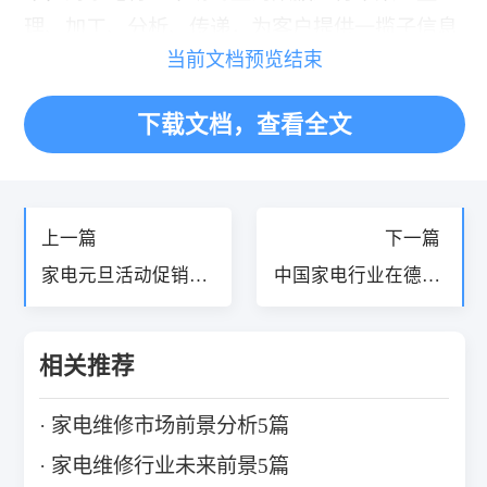
理、加工、分析、传递，为客户提供一揽子信息
当前文档预览结束
解决方案和咨询服务，最大限度地降低客户投资
风险与经营成本，把握投资机遇，提高企业竞争
下载文档，查看全文
力。
上一篇
下一篇
家电元旦活动促销广
中国家电行业在德国
告语4篇
的营销策略是什么
相关推荐
家电维修市场前景分析5篇
家电维修行业未来前景5篇