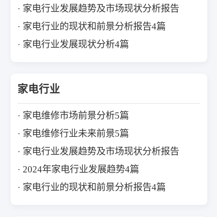
家电行业发展趋势及市场现状分析报告
家电行业的现状和前景分析报告4篇
家电行业发展现状分析4篇
家电行业
家电维修市场前景分析5篇
家电维修行业未来前景5篇
家电行业发展趋势及市场现状分析报告
2024年家电行业发展趋势4篇
家电行业的现状和前景分析报告4篇