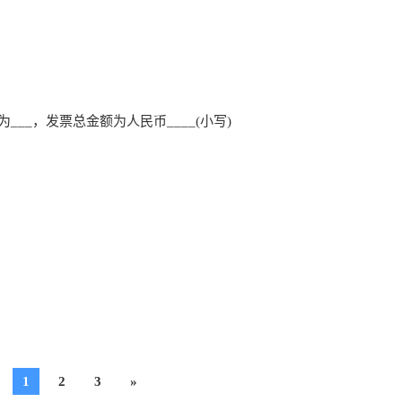
为___，发票总金额为人民币____(小写)
1
2
3
»