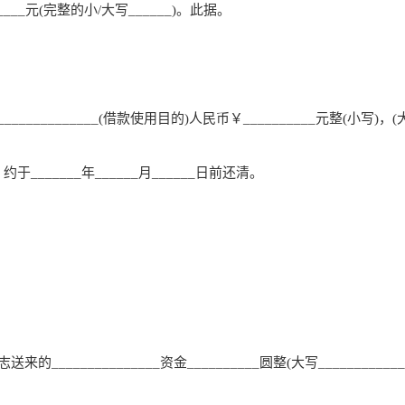
____元(完整的小/大写______)。此据。
________________(借款使用目的)人民币￥__________元整(小写)，(
，约于_______年______月______日前还清。
志送来的_______________资金__________圆整(大写___________