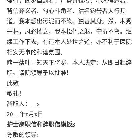
盛行，固步自封者、尸身其位者、小人得志者、
背信弃义者、勾心斗角者、沽名钓誉者大行其
道。我本想出污泥而不染、独善其身。然，木秀
于林，风必摧之，我本松竹之躯，宁折不弯。继
续工作下去，有违本人处世之道，亦不利于医院
相安无事的和谐氛围。
睹一落叶，知天下将寒。本人决定：从即日起辞
职。请院领导予以批准！
此致
敬礼！
辞职人：__x
20__年x月x日
护士离职信和辞职信模板3
尊敬的领导: