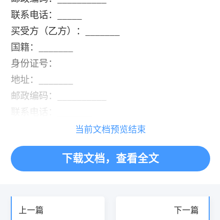
联系电话：_____
买受方（乙方）：_______
国籍：_______
身份证号：
地址：_______
邮政编码：__________
联系电话：_______
当前文档预览结束
下载文档，查看全文
«
»
上一篇
下一篇