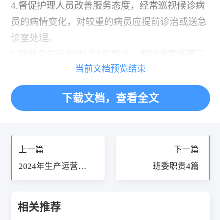
4.督促护理人员改善服务态度，经常巡视候诊病
员的病情变化，对较重的病员应提前诊治或送急
诊室处理。
5.督促卫生员保持门诊的整洁，做好消毒隔离工
当前文档预览结束
作，并组织及时供应开水和饮具。
6.组织护士、卫生员业务学习，指导实习护士的
下载文档，查看全文
工作。开展护理科学研究，及时总结经验。
上一篇
下一篇
2024年生产运营总
班委职责4篇
监岗位职责7篇
相关推荐