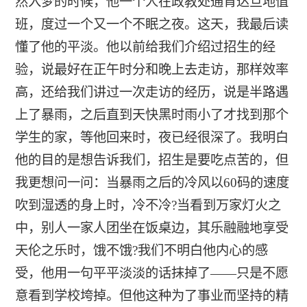
然入梦的时候，他一个人在政教处通宵达旦地值
班，度过一个又一个不眠之夜。这天，我最后读
懂了他的平淡。他以前给我们介绍过招生的经
验，说最好在正午时分和晚上去走访，那样效率
高，还给我们讲过一次走访的经历，说是半路遇
上了暴雨，之后直到天快黑时雨小了才找到那个
学生的家，等他回来时，夜已经很深了。我明白
他的目的是想告诉我们，招生是要吃点苦的，但
我更想问一问：当暴雨之后的冷风以60码的速度
吹到湿透的身上时，冷不冷?当看到万家灯火之
中，别人一家人团坐在饭桌边，其乐融融地享受
天伦之乐时，饿不饿?我们不明白他内心的感
受，他用一句平平淡淡的话抹掉了——只是不愿
意看到学校垮掉。但他这种为了事业而坚持的精