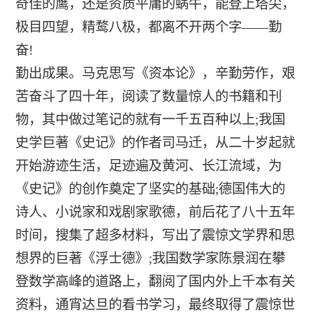
奇佳的鹰，还是资质平庸的蜗牛，能登上塔尖，
极目四望，精鹜八极，都离不开两个字——勤
奋!
勤出成果。马克思写《资本论》，辛勤劳作，艰
苦奋斗了四十年，阅读了数量惊人的书籍和刊
物，其中做过笔记的就有一千五百种以上;我国
史学巨著《史记》的作者司马迁，从二十岁起就
开始游迹生活，足迹遍及黄河、长江流域，为
《史记》的创作奠定了坚实的基础;德国伟大的
诗人、小说家和戏剧家歌德，前后花了八十五年
时间，搜集了超多材料，写出了震惊文学界和思
想界的巨著《浮士德》;我国数学家陈景润在攀
登数学高峰的道路上，翻阅了国内外上千本有关
资料，通宵达旦的看书学习，最终取得了震惊世