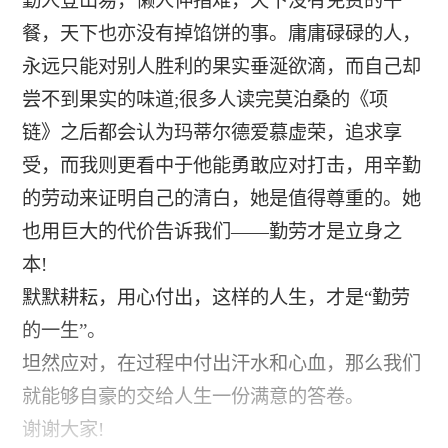
勤人登山易，懒人伸指难，天下没有免费的午
餐，天下也亦没有掉馅饼的事。庸庸碌碌的人，
永远只能对别人胜利的果实垂涎欲滴，而自己却
尝不到果实的味道;很多人读完莫泊桑的《项
链》之后都会认为玛蒂尔德爱慕虚荣，追求享
受，而我则更看中于他能勇敢应对打击，用辛勤
的劳动来证明自己的清白，她是值得尊重的。她
也用巨大的代价告诉我们——勤劳才是立身之
本!
默默耕耘，用心付出，这样的人生，才是“勤劳
的一生”。
坦然应对，在过程中付出汗水和心血，那么我们
就能够自豪的交给人生一份满意的答卷。
谢谢大家!