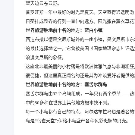
望天边云卷云舒。
普罗旺斯一年中最好的时光是夏天。天空蓝得通透明澈
日葵排成整齐的行列一直伸向远方。阳光撒在薰衣草花
世界旅游胜地前十名的地方：蓝白小镇
西迪布撒以德是突尼斯城外的一座小镇，是突尼斯市东
的最佳选择地之一。它曾被美国《国家地理杂志》评选
浪漫突尼斯的象征。
这座北非最美丽的小村落是将欧洲优雅气息与非洲粗狂
很便捷，但这里真正闻名的还是其为冲浪爱好者提供的
世界旅游胜地前十名的地方：塞舌尔群岛
塞舌尔群岛由92个岛屿组成，一年只有两个季节——热
中的80多种在世界上其他地方根本找不到。
每一个小岛都有自己的特点，阿尔达布拉岛也是著名的龟
岛是“鸟雀天堂”;伊格小岛盛产各种色彩斑斓的贝壳。