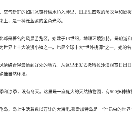
，空气新鲜的如同冰镇柠檬水沁入肺里，田里里四散的薰衣草和挺拔
束上，是一种泛蓝紫的金色光彩。
北郊是著名的风景游览区。始建于13世纪，地理环境独特。是旅游
为世界上十大浪漫小镇之一。也是全球十大“世外桃源”之一。她的名
风情结合得最恰到好处的地方。从这里出发去撒哈拉沙漠观赏日出日
绝佳自然环境。
季和凉季，没有冬天。这里是一座庞大的天然植物园，有500多种植
岛，岛上生活着数以万计的大海龟;弗雷加特岛是一个“昆虫的世界”