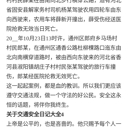
村村民薛某在由南向北步行横穿公路，适有河北
省固安县解家务村司机杨某驾驶农用四轮车由东
向西驶来，农用车将薛新开撞出，薛受伤经送医
院抢救无效当日死亡。
20__年10月23日13时许，通州区郎府乡马场村
村民郎某，在通州区通香公路杜柳棵路口迤东由
北向南横穿道路时，被由西向东驶来的河北省香
河县淑阳镇胡庄子村村民张某驾驶的旅行车撞
伤，郎某经医院抡救无效死亡。
这一起起案例，都是血的教训。所以我们更应该
遵守交通法规，做一个守法的好公民。安全这永
恒的话题，将伴你我终生。
关于交通安全日记大全4
上帝是公平的，也是吝啬的。他只赐予每个人一