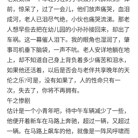
前，惊呆了，过了一会儿，他们放声痛哭，血泪
成河，老人已泪尽气绝，小伙也痛哭流涕。那老
人想早些去把在幼儿园的小孙孙接回来，却出了
车祸。这一幕催人泪下。我的眼角也湿润了，肇
事司机垂下脑袋，一声不吭。老人安详地躺在地
上，却不知道自己身上背负着多少痛苦和泪水，
如果他还活着，以后是否会与老伴共享晚年的天
伦之乐?可是，没有如果了，人的性命只有一
次，失去了，你将不再拥有。
午之惨剧
估计是一个小青年吧，待中午车辆减少了一些，
他便开着新车在马路上奔驰，超过一辆，又超过
一辆。在马路上飙车的他，就像是一阵风呼啸而