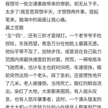
我想写一些交通事故带来的惨剧，却无从下手，
太多了!我苦思冥想半天，才想想两件事，提起
笔来，脑海中的画面让我心痛。
晨之悲歌
“五”“四”…¨还有三秒才是绿灯。一个老爷爷手柱
拐杖，东张西望，焦急万分在他脸上暴露无遗，
他似乎等不及了，加快步伐，或是说在自己能力
范围内用最快速度赶到对面，然而，一辆电瓶车
飞驰而来，估计车主也赶时间吧，车速很快，眼
前突然出现一个老头，踩了急刹，还是惯性地开
了几米，老人被撞倒，当场死亡，殷红的鲜血流
出，染红了大地，大家都来围观，有人摇头叹
息，也有人怒斥肇事者，这时，一个满头银发的
老太太和一个年轻力壮的小伙拨开人群来到尸体