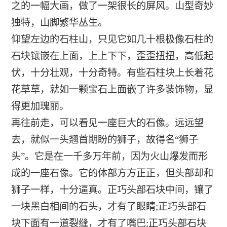
之的一幅大画，做了一架很长的屏风。山型奇妙
独特，山脚繁华丛生。
仰望左边的石柱山，只见它如几十根极像石柱的
石块镶嵌在上面，上上下下，歪歪扭扭，高低起
伏，十分壮观，十分奇特。有些石柱块上长着花
花草草，就如一颗宝石上面嵌了许多装饰物，显
得更加瑰丽。
再往前走，可以看见一座巨大的石像。远远望
去，就似一头翘首期盼的狮子，故得名“狮子
头”。它是在一千多万年前，因为火山爆发而形
成的一座石像。它的体部方方正正，但头部却和
狮子一样，十分逼真。正巧头部石块中间，镶了
一块黑白相间的石头，才有了眼睛;正巧头部石
块下面有一道裂缝，才有了嘴巴;正巧头部石块