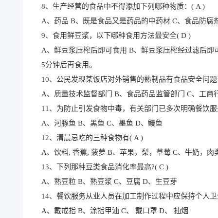
8、生产经营的食品中不得添加下列哪种物质：( A )
A、药品 B、既是食品又是药品的中药材 C、食品防腐
9、食用鲜豆浆，以下哪种食用方法最安全( D )
A、鲜豆浆压榨后即可食用 B、鲜豆浆压榨经过滤后即
5分钟后再食用。
10、公民发现某饭店对外销售的熟制品有食品安全问题，
A、质量技术监督部门 B、食品药品监管部门 C、工商
11、为防止引发食物中毒，有关部门已多次明确餐饮服务
A、河豚鱼 B、黑鱼 C、墨鱼 D、鳗鱼
12、清晨忌吃的三种食物有( A )
A、饮料, 香蕉, 菠萝 B、苹果，梨，草莓 C、牛奶，
13、下列那种豆类食品消化率最高?( C )
A、熟豆粒 B、熟豆浆 C、豆腐 D、生豆芽
14、餐饮服务从业人员在加工制作过程中应保持个人卫生
A、戴戒指 B、涂指甲油 C、 戴口罩 D、 抽烟