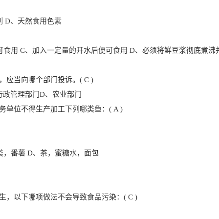
剂 D、天然食用色素
可食用 C、加入一定量的开水后便可食用 D、必须将鲜豆浆彻底煮沸
应当向哪个部门投诉。( C )
行政管理部门D、农业部门
单位不得生产加工下列哪类鱼：( A )
肉类，番薯 D、茶，蜜糖水，面包
，以下哪项做法不会导致食品污染：( C )