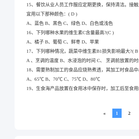
15、餐饮从业人员工作服应定期更换，保持清洁。接触
宜用以下那种颜色：( D )
A、蓝色 B、黑色 C、绿色 D、白色或浅色
16、下列哪种水果的维生素C含量最高?(C )
A、橘子 B、葡萄 C、鲜枣 D、苹果
17、下列哪种情况，蔬菜中维生素B1损失影响最大?( B 
A 、烹调的温度 B、水浸泡的时间 C、 烹调前放置的
18、需要熟制加工的食品应烧熟煮透，其加工时食品中心
A、65℃ B、70℃ C、75℃ D、80℃
19、生食海产品放置在食用冰中保存时，加工后至食用的
«
1
2