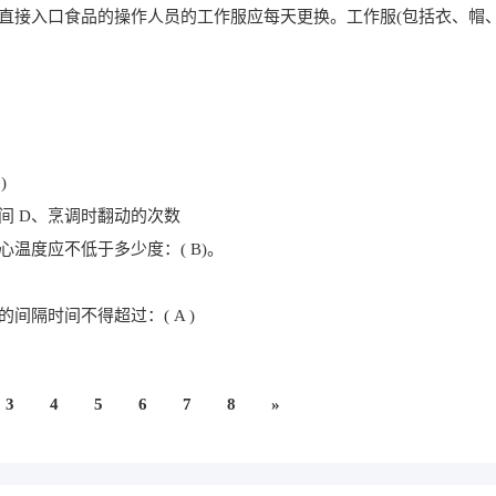
直接入口食品的操作人员的工作服应每天更换。工作服(包括衣、帽、
)
时间 D、烹调时翻动的次数
温度应不低于多少度：( B)。
间隔时间不得超过：( A )
3
4
5
6
7
8
»