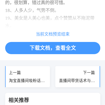
的，很划算，错过真的很可惜。
18、人多人少，气势不倒。
19、美女是人美心也美，点个赞赞从不拖泥带
水。
当前文档预览结束
下载文档，查看全文
«
»
上一篇
下一篇
淘宝直播间吸粉话术
直播间带货话术与技
5篇
巧4篇
相关推荐