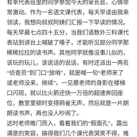
有幸代表班里的同学参加今天的家长会，心情非
常激动。作为一名语文课代表，每天早读由我来
领读，我想向叔叔阿姨们汇报一下早读的情况。
每天早晨七点四十五分，当我们语数外三科课代
表站到讲台上喊破了嗓子，才能听见部分同学那
稀稀拉拉的读书声。其他同学就像没事儿似的，
该玩的玩儿，该说话的说话，有时还派出一两名
“侦查员”到门口“放哨”，就是喊一句“老师来了
或老师没来，继续”。一见蔡老师的身影在楼梯
口闪现，就以比火箭还快一万倍的超速奔回座
位，教室里顿时变得鸦雀无声，然后就是一片朗
朗读书声，再也没人吵闹了。
这时老师推门而入，看着我们的“假面孔”，露出
满意的笑容，搞得我们几个课代表哭笑不得，难