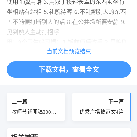
使用礼貌用语 ⒊用双手接递长辈的东西⒋坐有
坐相站有站相 ⒌礼貌待客 ⒍不乱翻别人的东西
⒎不随便打断别人的话 ⒏在公共场所要安静 ⒐
见到熟人主动打招呼
甲：9个卫生好习惯：⒈饭前便后洗手 ⒉早晚刷
当前文档预览结束
牙 ⒊每晚洗脚、洗袜子⒋手脏了及时洗 ⒌不随
意席地而坐 ⒍常换衣服常洗澡⒎不随地吐痰 ⒏
下载文档，查看全文
不乱扔垃圾 ⒐
上一篇
下一篇
教师节新闻稿300字
优秀广播稿范文4篇
5篇