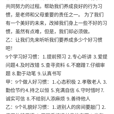
共同努力的过程。帮助我们养成良好的行为习
惯，是老师和父母重要的责任之一。 为了我们
有一个美好的未来，改掉我们身上一些不好的习
惯，虽然有点难，但是，我们却必须做。
乙：让我们先来听听我们要养成多少个好习惯
吧！
9个学习好习惯：⒈提前预习 ⒉专心听讲 ⒊爱提
问题⒋及时改错 ⒌查寻资料 ⒍不磨蹭⒎仔细审
题 ⒏勤于动笔 ⒐认真书写
甲：9个做人好习惯：⒈心态积极 ⒉孝敬老人 ⒊
勤俭节约⒋持之以恒 ⒌充满自信 ⒍守时惜时⒎
诚实可信 ⒏不给别人添麻烦 ⒐善待他人
乙：9个礼貌好习惯：⒈进别人的房间要敲门 ⒉