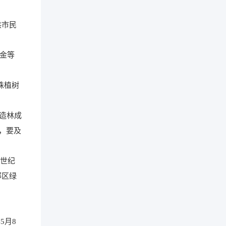
供市民
金等
株植树
造林成
，要及
0世纪
郊区绿
5月8