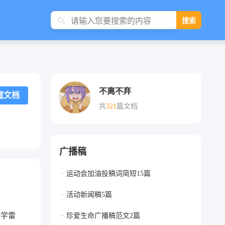
搜索
不离不弃
载文档
共
321
篇文档
广播稿
运动会加油投稿词简短15篇
活动新闻稿5篇
“学雷
珍爱生命广播稿范文2篇