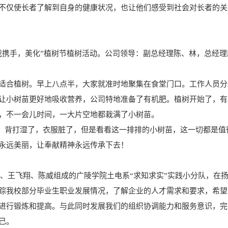
不仅使长者了解到自身的健康状况，也让他们感受到社会对长者的关
我携手，美化”植树节植树活动。公司领导：副总经理陈、林，总经理
适合植树。早上八点半，大家就准时地聚集在食堂门口。工作人员分
让小树苗更好地吸收营养，公司特地准备了有机肥。植树开始了，有
，不一会儿时间，一大片空地都栽满了小树苗。
势，背打湿了，衣服脏了，但是看看这一排排的小树苗，这一切都是值
永远美丽，让奉献精神永远传承下去！
于沛、王飞翔、陈威组成的广陵学院土电系“求知求实”实践小分队，在
踪我校部分毕业生职业发展情况，了解企业的人才需求和要求，希望
进行锻炼和提高。与此同时发展我们的组织协调能力和服务意识，完
己。