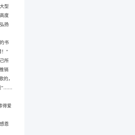
的大型
高度
弘扬
的书
！”
己所
推销
歌的，
”……
筹得爱
感恩