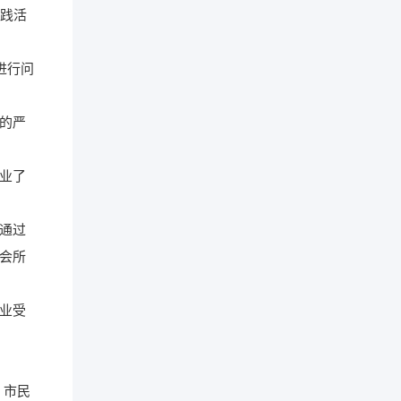
实践活
进行问
的严
企业了
通过
会所
业受
，市民