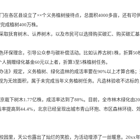
门在各区县设立了××个义务植树接待点，总面积4000多亩，还有可
计完成植树400万株。
采取抚育树木、认养树木，以及市民可以选择购买碳汇、购买碳汇基
色环保理念，引导公众参与碳补偿活动。比如认养古树1株，折算50
个人捐赠绿化基金60元以上者，折算3至5株植树任务。
办法》规定，义务植树、绿化造林的成活率要在90%以上才算合格；
的视为无效面积，属于未完成当年义务植树任务。凡造林验收不达标的
京栽下树木1.77亿株，成活率达到了88%。目前，全市林木绿化由2
化覆盖率提高到44.4%，北京已经呈现出城市青山环抱、市区森林环绕、
园里，天公也露出了灿烂的笑脸，为活动增添了一丝暖意。20xx年