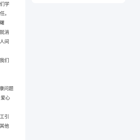
我们学
信任。
曙
就消
人间
我们
康问题
，爱心
工引
其他