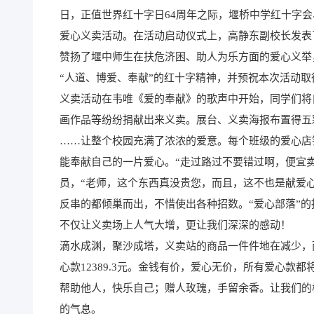
日，正值世界红十字日64周年之际，堰桥中学红十字会
爱心义卖活动。在活动启动仪式上，高静东副校长发表
赞扬了堰中师生在扶危济困、助人为乐方面的爱心义举
“人道、博爱、奉献”的红十字精神，并预祝本次活动
义卖活动在韦唯《爱的奉献》的歌声中开始，同学们将
画作品等纷纷捐献出来义卖。展台、义卖海报布置得五彩
……让整个校园充满了浓浓的爱意。每个班级的爱心店
能奉献自己的一片爱心。“走过路过不要错过啊，便宜
员，“老师，这个东西真没贵您，而且，这不也是献爱心
反串的都倾巢而出，不惜使出各种招数。“爱心部落”的
不仅让义卖场上人气大增，更让我们深深的感动！
滴水成渊，聚沙成塔，义卖站的商品一件件地在减少，
心款12389.3元。金钱有价，爱心无价，所有爱心
帮助他人，快乐自己；赠人玫瑰，手留余香。让我们的
的气息。