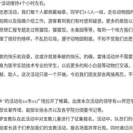
个活动维持4个小时左右。
志愿活动，我们每个人都佩戴袖章，同学们3-5人一组，走在动物园
拍照以及指路介绍工作。游客看到我们有时感到疑惑，更多的是投以
思想汇报专题走过熊猫馆，猩猩馆，水禽园等等，每到一个地方我们
做了很好的榜样，不乱扔垃圾，遵守动物园制度。不知不觉我们志愿
衷的快乐和自豪，这或许就是奉献的快乐。的确，雷锋活动并不需要
身为医学实验技术专业的学生，以后更多的和小白鼠等动物打交道，
献、助人，这次活动只是一个开端，今后我们团支部会再接再厉，不
三下乡”的活动在xx市xx广场拉开了帷幕。出席本次活动的领导有xx师范
部长翟传增、副部长徐永杰以及各学院分团委书记等。
助梦支教队在此活动中对支教儿童进行了征集报名。活动中，队员们的
励家长孩子们参加我们的支教活动，报名场面异常壮观。同时通过问