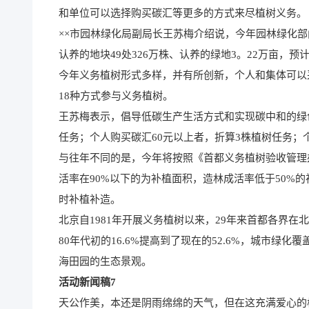
和单位可以选择购买碳汇等更多的方式来尽植树义务。
××市园林绿化局副局长王苏梅介绍说，今年园林绿化部
认养的地块49处326万株、认养的绿地3。22万亩，预
今年义务植树形式多样，并有所创新，个人和集体可以
18种方式参与义务植树。
王苏梅表示，倡导低碳生产生活方式和实现碳中和的绿
任务；个人购买碳汇60元以上者，折算3株植树任务；
与往年不同的是，今年将按照《首都义务植树验收管理
活率在90%以下的为补植面积，造林成活率低于50%
时补植补造。
北京自1981年开展义务植树以来，29年来首都各界在北
80年代初的16.6%提高到了现在的52.6%，城市绿
海田园的生态景观。
活动新闻稿7
天公作美，本还是阴雨绵绵的天气，但在这充满爱心的校