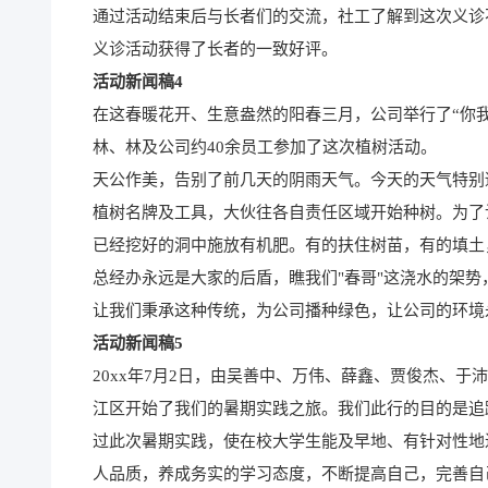
通过活动结束后与长者们的交流，社工了解到这次义诊
义诊活动获得了长者的一致好评。
活动新闻稿4
在这春暖花开、生意盎然的阳春三月，公司举行了“你
林、林及公司约40余员工参加了这次植树活动。
天公作美，告别了前几天的阴雨天气。今天的天气特别
植树名牌及工具，大伙往各自责任区域开始种树。为了
已经挖好的洞中施放有机肥。有的扶住树苗，有的填土
总经办永远是大家的后盾，瞧我们"春哥"这浇水的架
让我们秉承这种传统，为公司播种绿色，让公司的环境
活动新闻稿5
20xx年7月2日，由吴善中、万伟、薛鑫、贾俊杰、
江区开始了我们的暑期实践之旅。我们此行的目的是追
过此次暑期实践，使在校大学生能及早地、有针对性地
人品质，养成务实的学习态度，不断提高自己，完善自