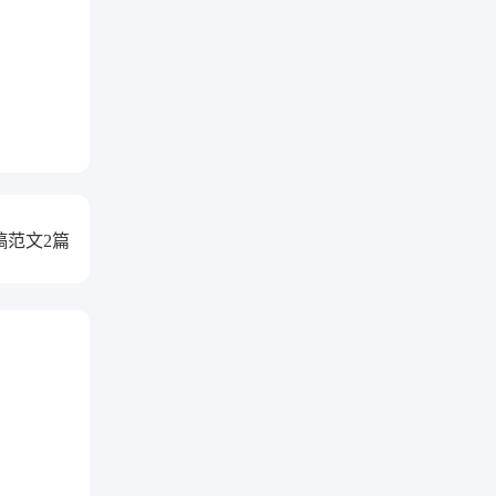
稿范文2篇