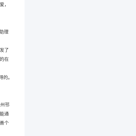
爱，
助理
发了
的在
得的。
扬州邗
能通
善个