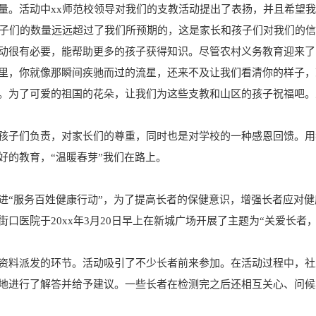
量。活动中xx师范校领导对我们的支教活动提出了表扬，并且希望
孩子们的数量远远超过了我们所预期的，这是家长和孩子们对我们的
动很有必要，能帮助更多的孩子获得知识。尽管农村义务教育迎来了
里，你就像那瞬间疾驰而过的流星，还来不及让我们看清你的样子，
。为了可爱的祖国的花朵，让我们为这些支教和山区的孩子祝福吧。
孩子们负责，对家长们的尊重，同时也是对学校的一种感恩回馈。用
好的教育，“温暖春芽”我们在路上。
进“服务百姓健康行动”，为了提高长者的保健意识，增强长者应对健
口医院于20xx年3月20日早上在新城广场开展了主题为“关爱长者
资料派发的环节。活动吸引了不少长者前来参加。在活动过程中，社
地进行了解答并给予建议。一些长者在检测完之后还相互关心、问候