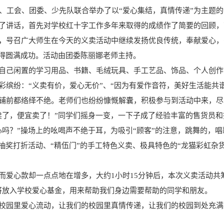
、工会、团委、少先队联合举办了以“爱心集结，真情传递”为主题
了讲话，首先对学校红十字工作多年来取得的成绩作了简要的回顾，
，号召广大师生在今天的义卖活动中继续发扬优良传统，奉献爱心，
取得圆满成功。活动由团委陈丽娜老师主持。
自己闲置的学习用品、书籍、毛绒玩具、手工艺品、饰品、个人创作
缤纷：“义卖有价，爱心无价”、“因为有爱作音符，美好生活能共谱
铺前都络绎不绝。老师们也纷纷慷慨解囊，积极参与到活动中来，尽
卖了，便宜卖了！”同学们摇身一变，一下子成了经验丰富的售货员和
吗？”操场上的吆喝声不绝于耳，为吸引“顾客”的注意，跳舞的，唱
抽奖打折活动、“精伍门”的手工特色义卖、极具特色的“龙猫彩虹杂货
而爱心款却一点点地在增多，大约1小时15分钟后，本次义卖活动共
款都将放入学校爱心基金，用来帮助我们身边需要帮助的同学和朋友。
校园里爱心流动，让我们的校园里真情传递，让我们的校园到处充满