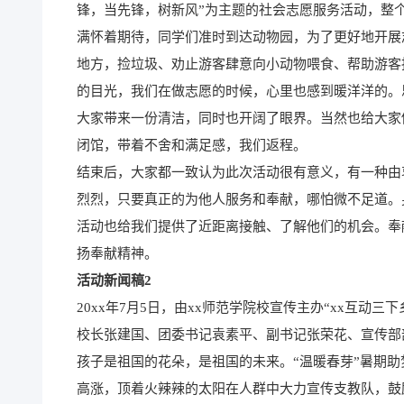
锋，当先锋，树新风”为主题的社会志愿服务活动，整
满怀着期待，同学们准时到达动物园，为了更好地开展
地方，捡垃圾、劝止游客肆意向小动物喂食、帮助游客
的目光，我们在做志愿的时候，心里也感到暖洋洋的。
大家带来一份清洁，同时也开阔了眼界。当然也给大家
闭馆，带着不舍和满足感，我们返程。
结束后，大家都一致认为此次活动很有意义，有一种由
烈烈，只要真正的为他人服务和奉献，哪怕微不足道。
活动也给我们提供了近距离接触、了解他们的机会。奉
扬奉献精神。
活动新闻稿2
20xx年7月5日，由xx师范学院校宣传主办“xx互动
校长张建国、团委书记袁素平、副书记张荣花、宣传部
孩子是祖国的花朵，是祖国的未来。“温暖春芽”暑期
高涨，顶着火辣辣的太阳在人群中大力宣传支教队，鼓